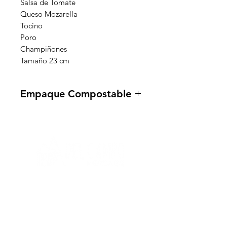
Salsa de Tomate
Queso Mozarella
Tocino
Poro
Champiñones
Tamaño 23 cm
Empaque Compostable
🌿 Nuestros empaques al vacío son
compostables. Recomendamos
cortarlos en pedazos pequeños para
una descomposición efectiva. Retira
la etiqueta y colócala en una
botella o ladrillo ecológico.
¡Cuidemos el planeta juntos!" ♻️
Necesitas ayuda?
P
ara obtener ayuda llámanos al:
+51 933 108 868