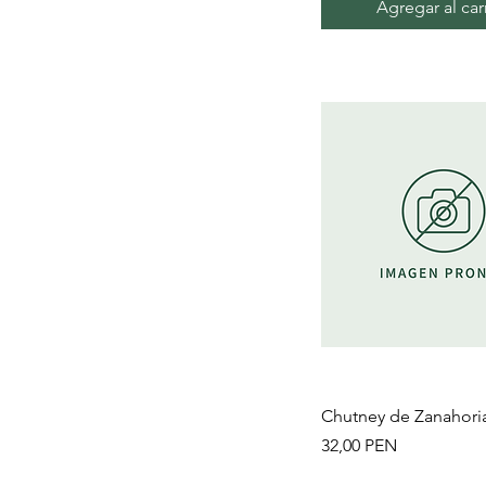
Agregar al car
Vista rápida
Chutney de Zanahori
Precio
32,00 PEN