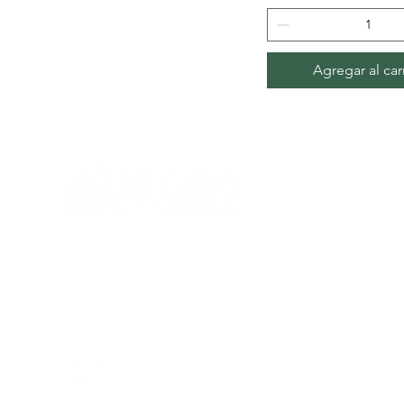
Agregar al car
Necesitas ayuda?
P
ara obtener ayuda llámanos al:
+51 933 108 868