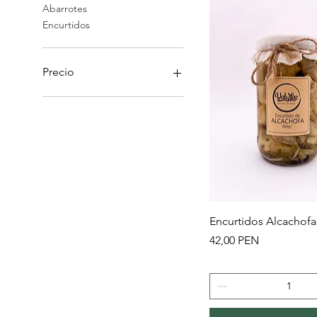
Abarrotes
Encurtidos
Precio
23 PEN
42 PEN
Vista rápida
Encurtidos Alcachofa
Precio
42,00 PEN