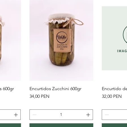
Vista rápida
Vi
s 600gr
Encurtidos Zucchini 600gr
Encurtido d
Precio
Precio
34,00 PEN
32,00 PEN