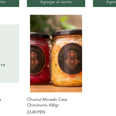
rito
Agregar al carrito
Agreg
Vista rápida
a
Chucrut Morado Casa
Chinchorro 430gr
Precio
23,00 PEN