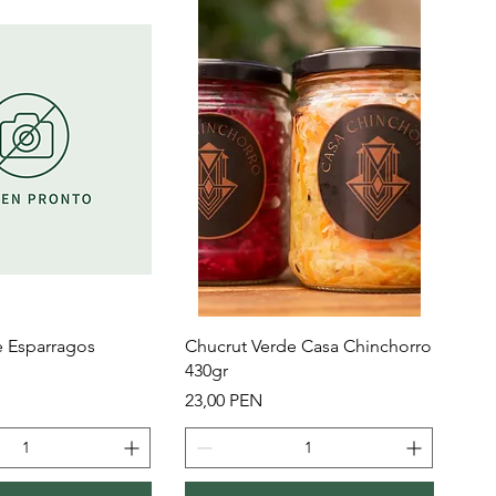
sta rápida
Vista rápida
e Esparragos
Chucrut Verde Casa Chinchorro
430gr
Precio
23,00 PEN