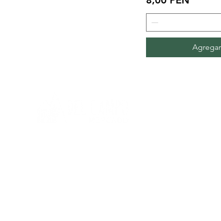
8,00 PEN
Agregar 
Necesitas ayuda?
P
ara obtener ayuda llámanos al:
+51 933 108 868