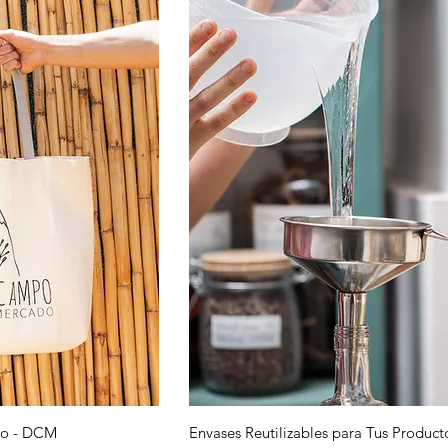
 rápida
Vista rápida
go - DCM
Envases Reutilizables para Tus Product