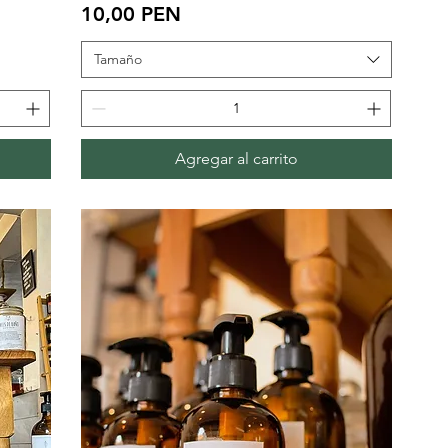
Precio
10,00 PEN
Tamaño
Agregar al carrito