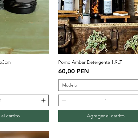
 rápida
Vista rápida
.5x3cm
Pomo Ambar Detergente 1.9LT
Precio
60,00 PEN
Modelo
al carrito
Agregar al carrito