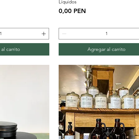
Líquidos
Precio
0,00 PEN
al carrito
Agregar al carrito