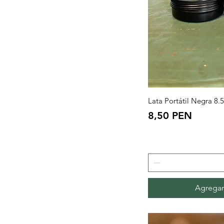
Vista
Lata Portátil Negra 8
Precio
8,50 PEN
Agregar 