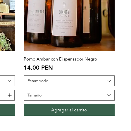
Vista rápida
Pomo Ambar con Dispensador Negro
Precio
14,00 PEN
Estampado
Tamaño
Agregar al carrito