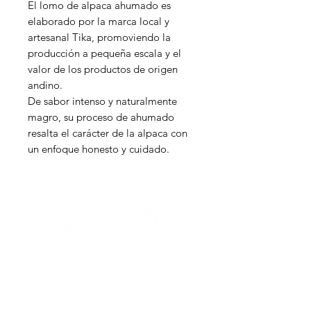
El lomo de alpaca ahumado es
elaborado por la marca local y
artesanal Tika, promoviendo la
producción a pequeña escala y el
valor de los productos de origen
andino.
De sabor intenso y naturalmente
magro, su proceso de ahumado
resalta el carácter de la alpaca con
un enfoque honesto y cuidado.
Necesitas ayuda?
P
ara obtener ayuda llámanos al:
+51 933 108 868